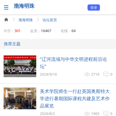
渤海明珠
登录
渤海明珠
论坛首页
今日：
301
|
会员：
16467
|
在线：
64
推荐主题
“辽河流域与中华文明进程前沿论
坛”
2024/9/16
2716
0
美术学院师生一行赴英国奥斯特大
学进行暑期国际课程共建及艺术作
品展览
2026/8/2
1965
0