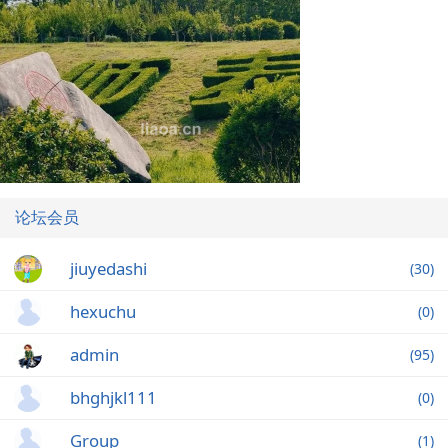
论坛会员
jiuyedashi
(30)
hexuchu
(0)
admin
(95)
bhghjkl111
(0)
Group
(1)